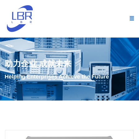
助力企业 成就未来
Helping Enterprises Achieve the Future